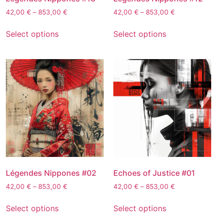
42,00
€
–
853,00
€
42,00
€
–
853,00
€
Select options
Select options
Légendes Nippones #02
Echoes of Justice #01
42,00
€
–
853,00
€
42,00
€
–
853,00
€
Select options
Select options