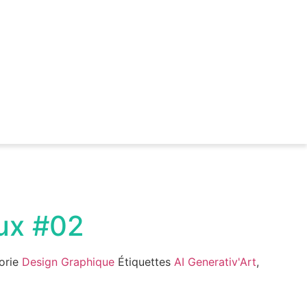
ux #02
orie
Design Graphique
Étiquettes
AI Generativ'Art
,