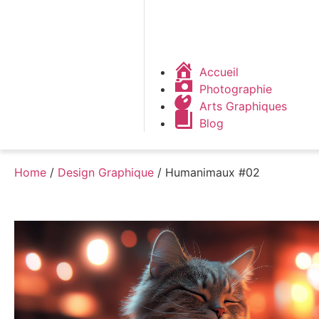
Accueil
Photographie
Arts Graphiques
Blog
Home
/
Design Graphique
/ Humanimaux #02